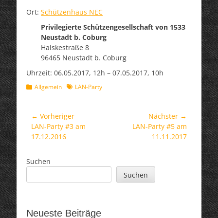
Ort:
Schützenhaus NEC
Privilegierte Schützengesellschaft von 1533
Neustadt b. Coburg
Halskestraße 8
96465 Neustadt b. Coburg
Uhrzeit: 06.05.2017, 12h – 07.05.2017, 10h
Kategorien
Schlagworte
Allgemein
LAN-Party
Beitragsnavigation
← Vorheriger
Nächster →
Vorheriger
Nächster
LAN-Party #3 am
LAN-Party #5 am
Beitrag:
Beitrag:
17.12.2016
11.11.2017
Suchen
Suchen
Neueste Beiträge