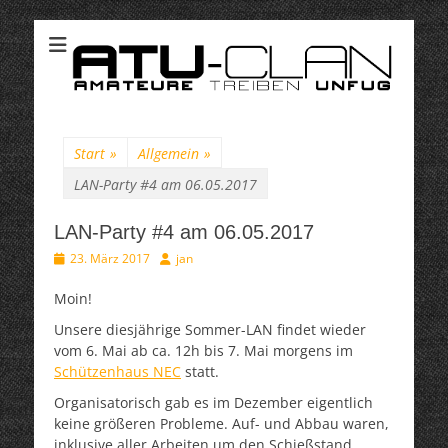
ATU-Clan
Suchen
nach:
Start
»
Allgemein
»
LAN-Party #4 am 06.05.2017
LAN-Party #4 am 06.05.2017
Veröffentlicht
Autor
23. März 2017
jan
am
Moin!
Unsere diesjährige Sommer-LAN findet wieder
vom 6. Mai ab ca. 12h bis 7. Mai morgens im
Schützenhaus NEC
statt.
Organisatorisch gab es im Dezember eigentlich
keine größeren Probleme. Auf- und Abbau waren,
inklusive aller Arbeiten um den Schießstand