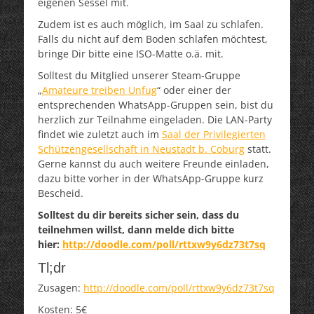
eigenen Sessel mit.
Zudem ist es auch möglich, im Saal zu schlafen.
Falls du nicht auf dem Boden schlafen möchtest,
bringe Dir bitte eine ISO-Matte o.ä. mit.
Solltest du Mitglied unserer Steam-Gruppe
„
Amateure treiben Unfug
“ oder einer der
entsprechenden WhatsApp-Gruppen sein, bist du
herzlich zur Teilnahme eingeladen. Die LAN-Party
findet wie zuletzt auch im
Saal der Privilegierten
Schützengesellschaft in Neustadt b. Coburg
statt.
Gerne kannst du auch weitere Freunde einladen,
dazu bitte vorher in der WhatsApp-Gruppe kurz
Bescheid.
Solltest du dir bereits sicher sein, dass du
teilnehmen willst, dann melde dich bitte
hier:
http://doodle.com/poll/rttxw9y6dz73t7sq
Tl;dr
Zusagen:
http://doodle.com/poll/rttxw9y6dz73t7sq
Kosten: 5€